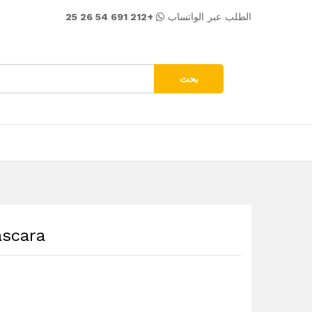
129.00
د.م.
Add to Cart
+212 691 54 26 25
الطلب عبر الواتساب
بحث
ماسكارا تك Mascara