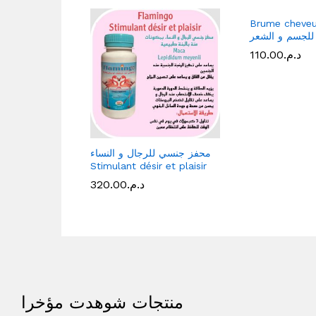
Brume cheveu
للجسم و الشعر
110.00
د.م.
د.م.
محفز جنسي للرجال و النساء
Stimulant désir et plaisir
320.00
د.م.
د.م.
منتجات شوهدت مؤخرا